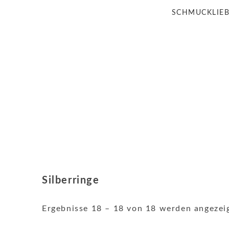
SCHMUCKLIE
Silberringe
Ergebnisse 18 – 18 von 18 werden angezei