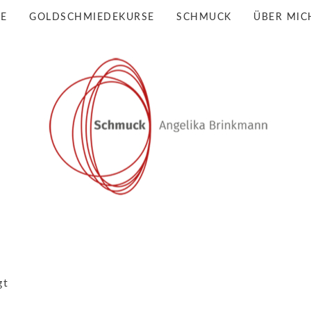
BE
GOLDSCHMIEDEKURSE
SCHMUCK
ÜBER MIC
Nach
gt
neuesten