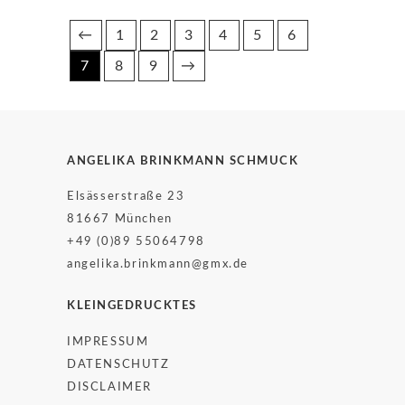
←
1
2
3
4
5
6
7
8
9
→
ANGELIKA BRINKMANN SCHMUCK
Elsässerstraße 23
81667 München
+49 (0)89 55064798
angelika.brinkmann@gmx.de
KLEINGEDRUCKTES
IMPRESSUM
DATENSCHUTZ
DISCLAIMER