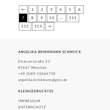
←
1
2
3
4
5
6
7
8
9
10
…
111
112
113
→
ANGELIKA BRINKMANN SCHMUCK
Elsässerstraße 23
81667 München
+49 (0)89 55064798
angelika.brinkmann@gmx.de
KLEINGEDRUCKTES
IMPRESSUM
DATENSCHUTZ