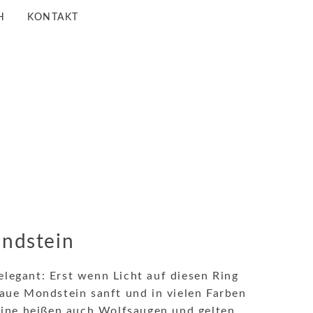
H
KONTAKT
ondstein
elegant: Erst wenn Licht auf diesen Ring
graue Mondstein sanft und in vielen Farben
ine heißen auch Wolfsaugen und gelten