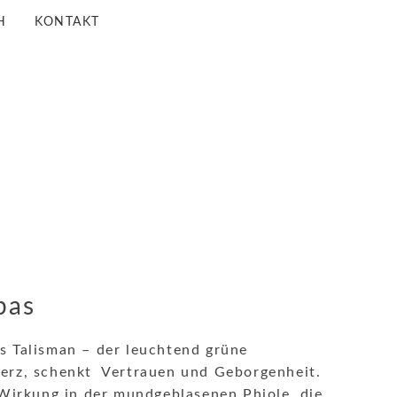
H
KONTAKT
pas
s Talisman – der leuchtend grüne
erz, schenkt Vertrauen und Geborgenheit.
 Wirkung in der mundgeblasenen Phiole, die